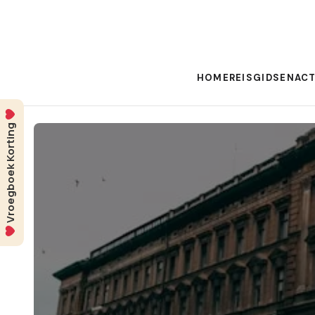
HOME
REISGIDSEN
ACT
Vroegboek Korting