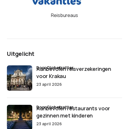
Reisbureaus
Uitgelicht
door Globetrotter
Aanbevolen reisverzekeringen
voor Krakau
23 april 2026
door Globetrotter
Aanbevolen restaurants voor
gezinnen met kinderen
23 april 2026