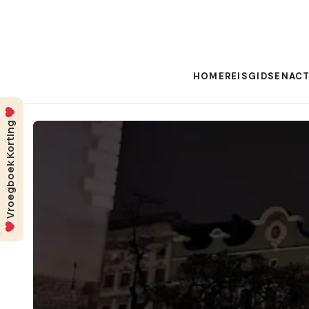
HOME
REISGIDSEN
ACT
Vroegboek Korting