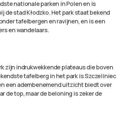
dste nationale parken in Polen en is
ij de stad Kłodzko. Het park staat bekend
nder tafelbergen en ravijnen, en is een
ers en wandelaars.
rk zijn indrukwekkende plateaus die boven
endste tafelberg in het park is Szczeliniec
r en een adembenemend uitzicht biedt over
r de top, maar de beloning is zeker de