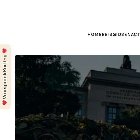
HOME
REISGIDSEN
ACT
Vroegboek Korting