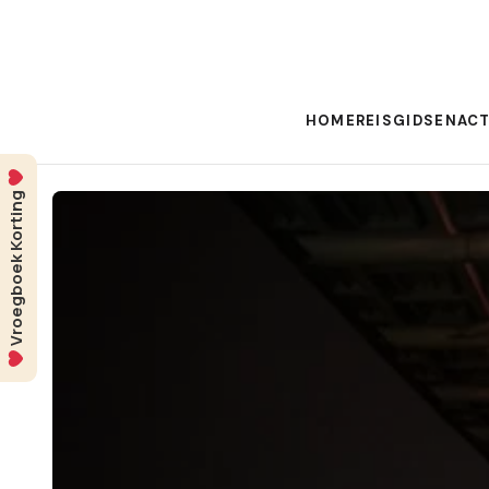
HOME
REISGIDSEN
ACT
Vroegboek Korting