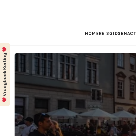
HOME
REISGIDSEN
ACT
Vroegboek Korting