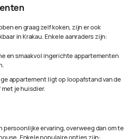
menten
bben en graag zelf koken, zijn er ook
baar in Krakau. Enkele aanraders zijn:
ne en smaakvol ingerichte appartementen
n.
lige appartement ligt op loopafstand van de
 met je huisdier.
n persoonlijke ervaring, overweeg dan om te
house. Enkele populaire opties zijn: