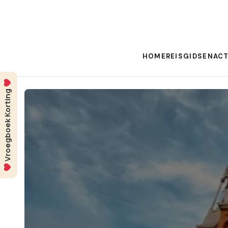
HOME
REISGIDSEN
ACT
Vroegboek Korting