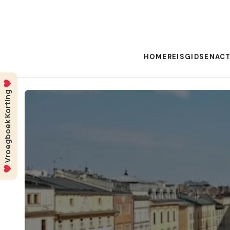
HOME
REISGIDSEN
ACT
Vroegboek Korting